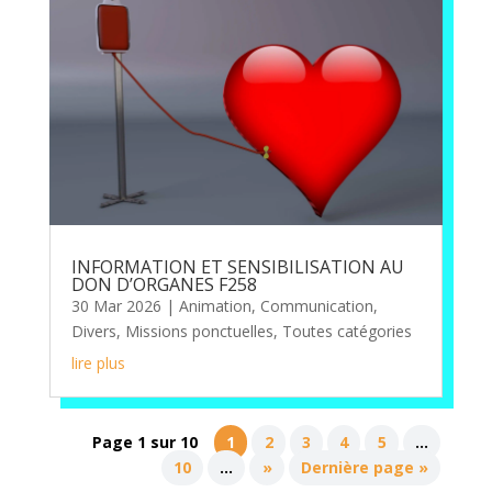
INFORMATION ET SENSIBILISATION AU
DON D’ORGANES F258
30 Mar 2026
|
Animation
,
Communication
,
Divers
,
Missions ponctuelles
,
Toutes catégories
lire plus
Page 1 sur 10
1
2
3
4
5
…
10
…
»
Dernière page »