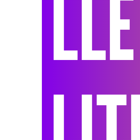
LL
LIT