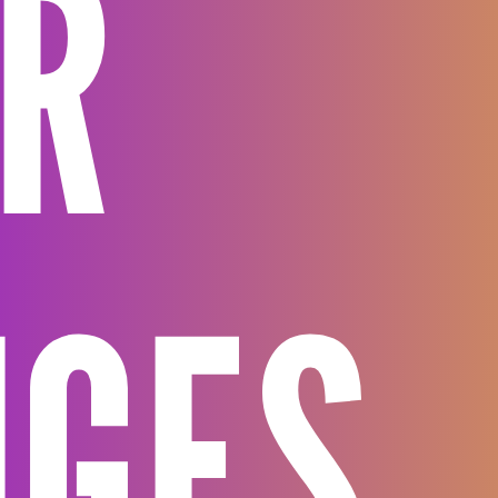
ER
IGES