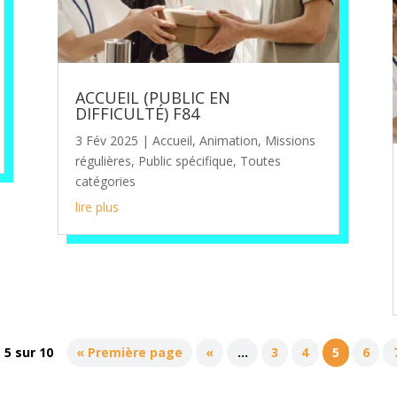
ACCUEIL (PUBLIC EN
DIFFICULTÉ) F84
3 Fév 2025
|
Accueil
,
Animation
,
Missions
régulières
,
Public spécifique
,
Toutes
catégories
lire plus
 5 sur 10
« Première page
«
…
3
4
5
6