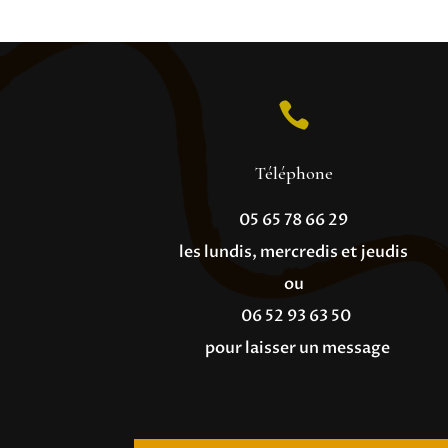

Téléphone
05 65 78 66 29
les lundis, mercredis et jeudis
ou
06 52 93 63 50
pour laisser un message