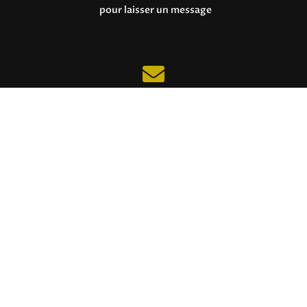
pour laisser un message

Email
associatisse@free.fr

Adresse
15 avenue de Tarayre,
Maison des Associations,