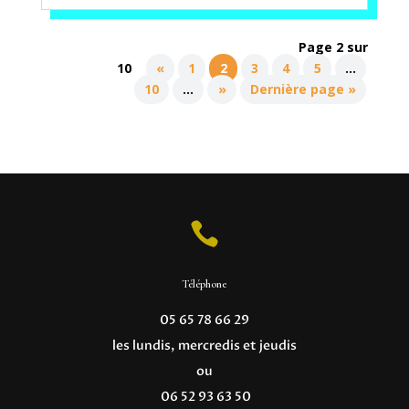
Page 2 sur
10
«
1
2
3
4
5
…
10
…
»
Dernière page »

Téléphone
05 65 78 66 29
les lundis, mercredis et jeudis
ou
06 52 93 63 50