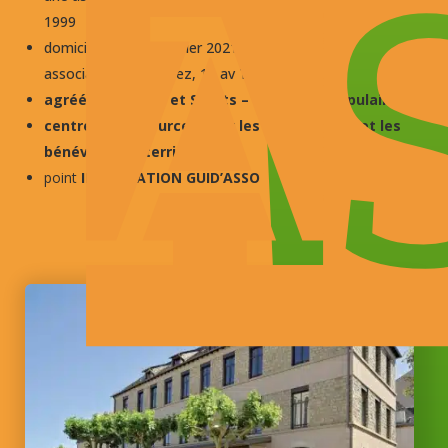
A
1999
domiciliée depuis janvier 2021 à la Maison des
associations de Rodez, 15 av Tarayre
agréée Jeunesse et Sports – Education Populaire
centre de ressources pour les associations et les
bénévoles du territoire
point
INFORMATION GUID’ASSO