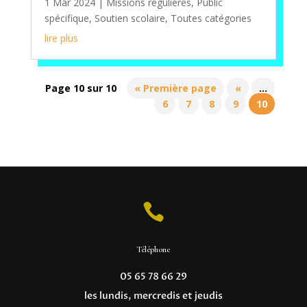
1 Mar 2024
|
Missions régulières
,
Public
spécifique
,
Soutien scolaire
,
Toutes catégories
lire plus
Page 10 sur 10
« Première page
«
…
6
7
8
9
10

Téléphone
05 65 78 66 29
les lundis, mercredis et jeudis