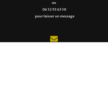
ou
06 52 93 63 50
pour laisser un message

Email
associatisse@free.fr

Adresse