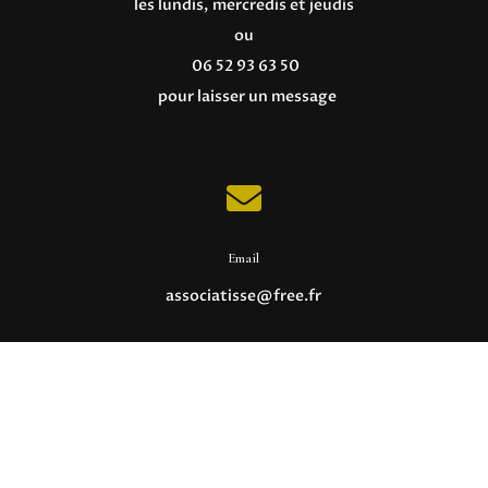
les lundis, mercredis et jeudis
ou
06 52 93 63 50
pour laisser un message

Email
associatisse@free.fr

Adresse