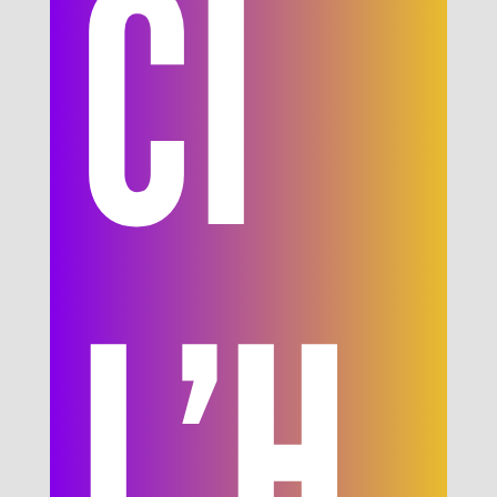
CI
L’H