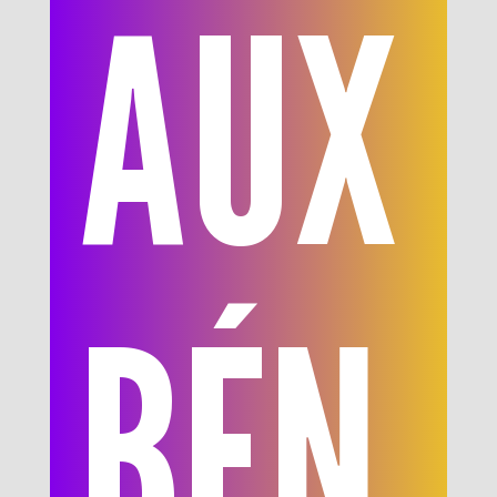
AUX
BÉN