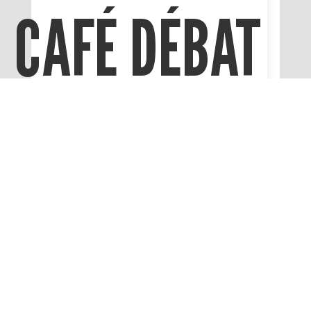
En partenariat avec la MAIF, nous
évoquerons ensemble ce qu’implique la
vie de nos associations.
Responsables associatifs, bénévoles
venez faire part de vos expériences, de
vos interrogations sur le sujet, de vos
solutions, de l’échange naît toujours