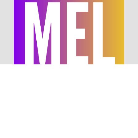
MÉL
IOR