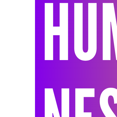
HU
NE