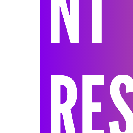
NT
RE