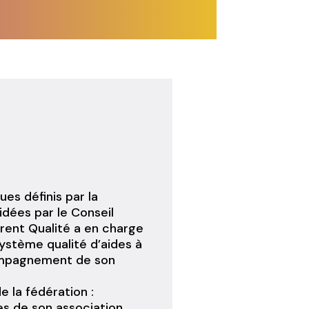
ues définis par la
dées par le Conseil
érent Qualité a en charge
système qualité d’aides à
compagnement de son
.
 la fédération :
es de son association