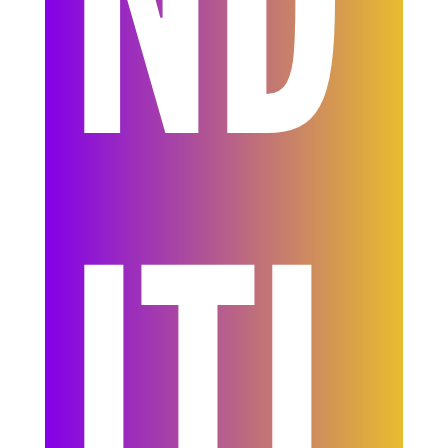
ND
ITI