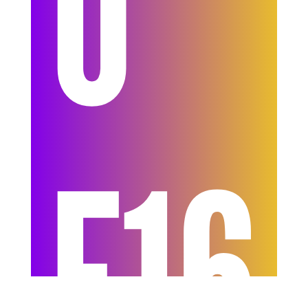
U
F16