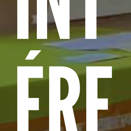
INT
ÉRE