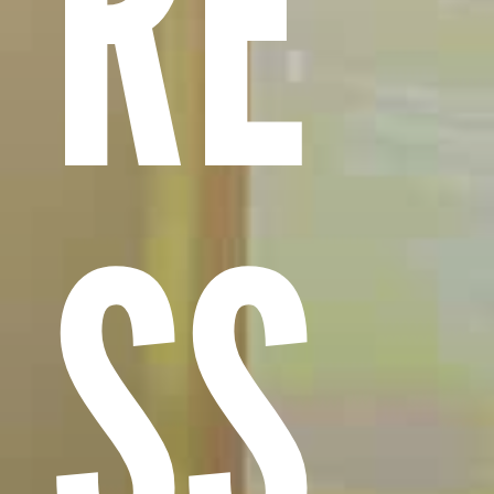
RE
SS