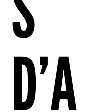
S
D’A