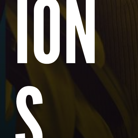
ION
S