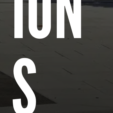
ION
S