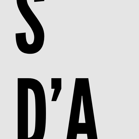
S
D’A