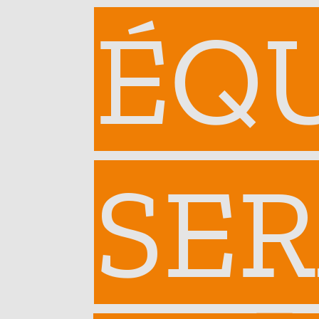
ÉQ
SER