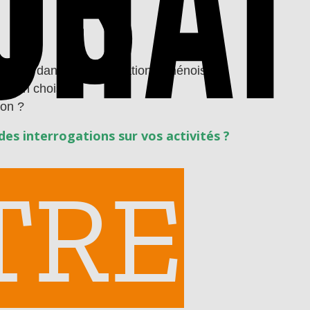
UHAI
névolat dans l’agglomération ruthénoise ?
ation choisir ?
ion ?
des interrogations sur vos activités ?
TRE