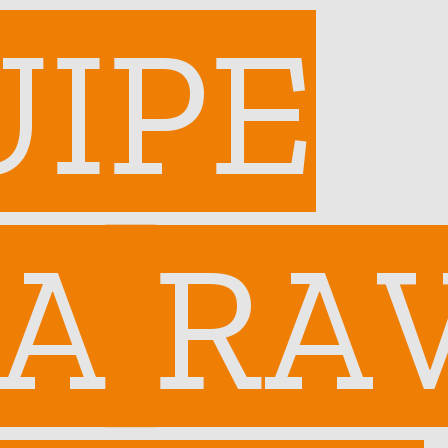
UIPE
A RA